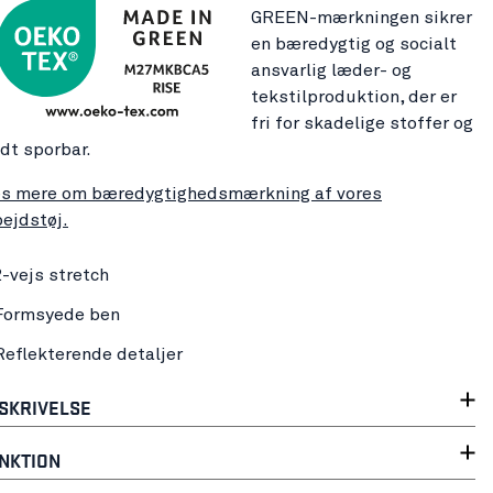
GREEN-mærkningen sikrer
en bæredygtig og socialt
ansvarlig læder- og
tekstilproduktion, der er
fri for skadelige stoffer og
ldt sporbar.
s mere om bæredygtighedsmærkning af vores
bejdstøj.
2-vejs stretch
Formsyede ben
Reflekterende detaljer
SKRIVELSE
NKTION