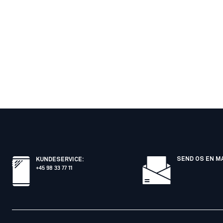
SEND OS EN M
KUNDESERVICE
:
+45 98 33 77 11