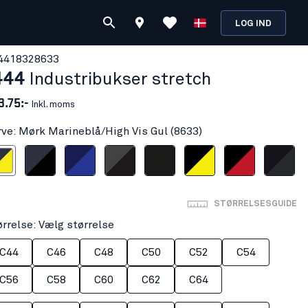
LOG IND
441832
8633
444
Industribukser stretch
3.75:-
Inkl. moms
rve: Mørk Marineblå/High Vis Gul (8633)
å/High Vis Gul
ørk Marineblå/Sort
Marineblå/Koboltblå
Mellemgrå/Sort
Sort
Sort/High Vis Gul
Sort/Rød
Sort/Mørk Gr
STØRRELSESGUIDE
ørrelse: Vælg størrelse
C44
C46
C48
C50
C52
C54
C56
C58
C60
C62
C64