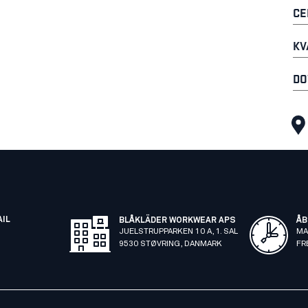
CE
KV
DO
AIL
BLÅKLÄDER WORKWEAR APS
ÅB
JUELSTRUPPARKEN 10 A, 1. SAL
MA
9530 STØVRING, DANMARK
FR