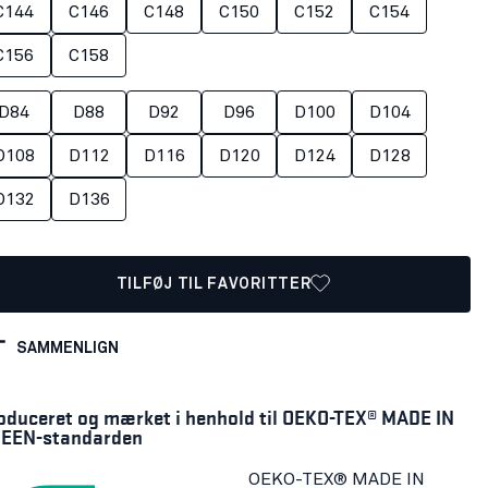
C144
C146
C148
C150
C152
C154
C156
C158
D84
D88
D92
D96
D100
D104
D108
D112
D116
D120
D124
D128
D132
D136
TILFØJ TIL FAVORITTER
SAMMENLIGN
oduceret og mærket i henhold til OEKO-TEX® MADE IN
EEN-standarden
OEKO-TEX® MADE IN