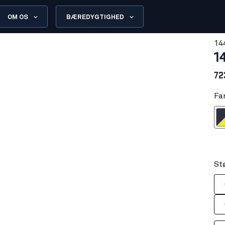
OM OS
BÆREDYGTIGHED
14
1
72
Fa
Mørk Marinebl
M
St