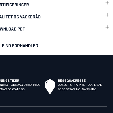
RTIFICERINGER
ALITET OG VASKERÅD
WNLOAD PDF
FIND FORHANDLER
NINGSTIDER
BESØGSADRESSE
NDAG-TORSDAG 08:00-16:00
JUELSTRUPPARKEN 10 A, 1. SAL
EDAG 08:00-15:00
9530 STØVRING, DANMARK