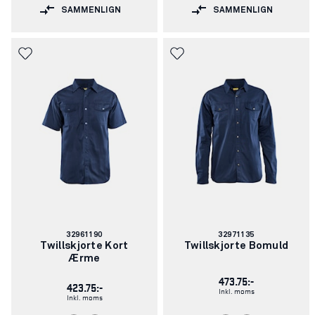
SAMMENLIGN
SAMMENLIGN
Varenummer:
Varenummer:
32961190
32971135
Twillskjorte Kort
Twillskjorte Bomuld
Ærme
473.75:-
423.75:-
Inkl. moms
Inkl. moms