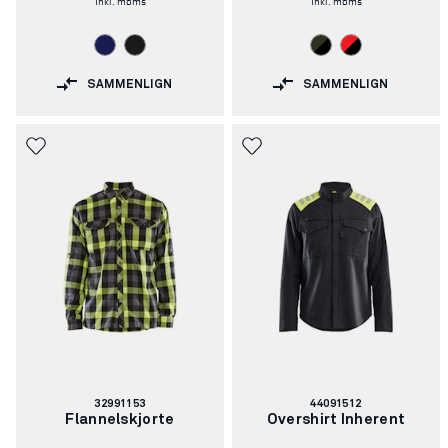
SAMMENLIGN
SAMMENLIGN
Varenummer:
Varenummer:
32991153
44091512
Flannelskjorte
Overshirt Inherent