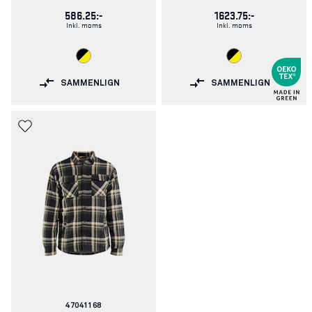
586.25:-
1623.75:-
Inkl. moms
Inkl. moms
SAMMENLIGN
SAMMENLIGN
Varenummer:
47041168