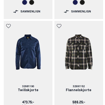
SAMMENLIGN
SAMMENLIGN
Varenummer:
Varenummer:
32981190
32991152
Twillskjorte
Flannelskjorte
473.75:-
586.25:-
Inkl. moms
Inkl. moms