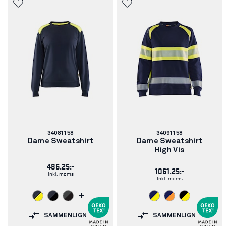
Varenummer:
Varenummer:
34081158
34091158
Dame Sweatshirt
Dame Sweatshirt
High Vis
486.25:-
1061.25:-
Inkl. moms
Inkl. moms
+
SAMMENLIGN
SAMMENLIGN