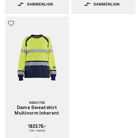
SAMMENLIGN
SAMMENLIGN
Varenummer:
34541762
Dame Sweatshirt
Multinorm Inherent
1823.75:-
Inkl. moms