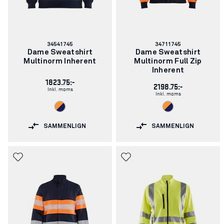
Varenummer:
Varenummer:
34541745
34711745
Dame Sweatshirt
Dame Sweatshirt
Multinorm Inherent
Multinorm Full Zip
Inherent
1823.75:-
2198.75:-
Inkl. moms
Inkl. moms
SAMMENLIGN
SAMMENLIGN