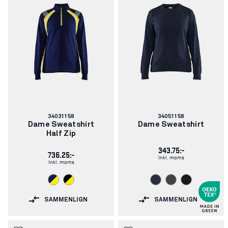
Varenummer:
Varenummer:
34031158
34051158
Dame Sweatshirt
Dame Sweatshirt
Half Zip
343.75:-
736.25:-
Inkl. moms
Inkl. moms
SAMMENLIGN
SAMMENLIGN