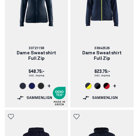
Varenummer:
Varenummer:
33721158
33942526
Dame Sweatshirt
Dame Sweatshirt
Full Zip
Full Zip
548.75:-
623.75:-
Inkl. moms
Inkl. moms
+
+
SAMMENLIGN
SAMMENLIGN