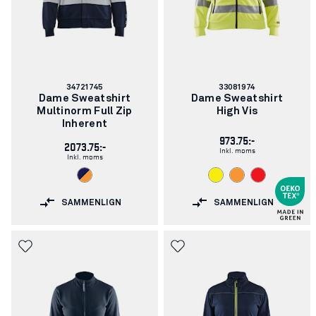
Varenummer:
Varenummer:
34721745
33081974
Dame Sweatshirt
Dame Sweatshirt
Multinorm Full Zip
High Vis
Inherent
973.75:-
2073.75:-
Inkl. moms
Inkl. moms
SAMMENLIGN
SAMMENLIGN