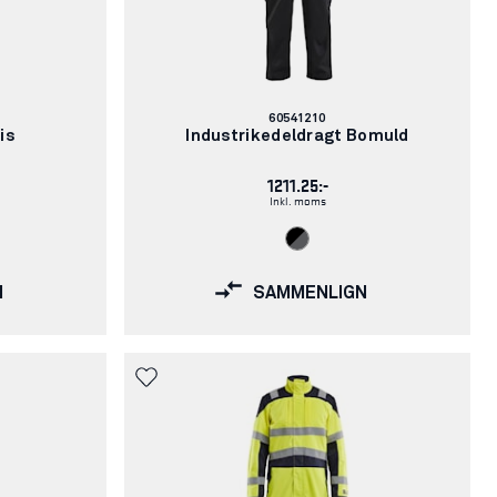
Varenummer:
60541210
is
Industrikedeldragt Bomuld
1211.25:-
Inkl. moms
N
SAMMENLIGN