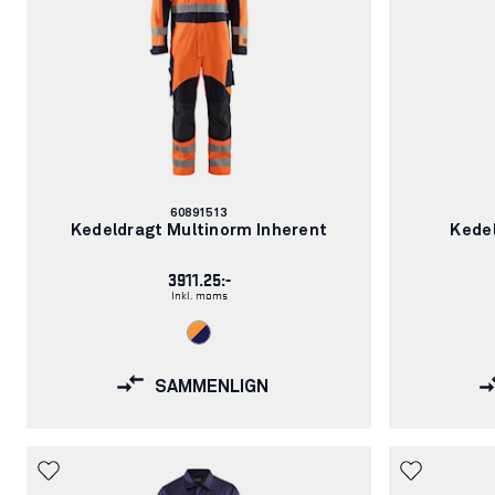
Varenummer:
60891513
Kedeldragt Multinorm Inherent
Kede
3911.25:-
Inkl. moms
SAMMENLIGN