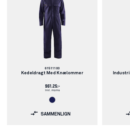
Varenummer:
61511100
Kedeldragt Med Knælommer
Industr
961.25:-
Inkl. moms
SAMMENLIGN