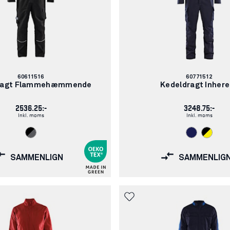
Varenummer:
Varenummer:
60611516
60771512
ragt Flammehæmmende
Kedeldragt Inhere
2536.25:-
3248.75:-
Inkl. moms
Inkl. moms
SAMMENLIGN
SAMMENLIG