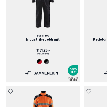
Varenummer:
60541800
Industrikedeldragt
Kedeld
1161.25:-
Inkl. moms
SAMMENLIGN