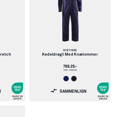
Varenummer:
61511000
tretch
Kedeldragt Med Knælommer
786.25:-
Inkl. moms
N
SAMMENLIGN