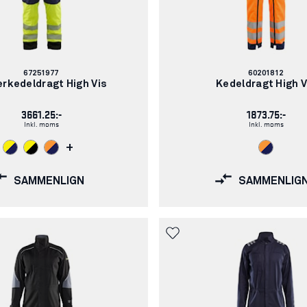
Varenummer:
Varenummer:
67251977
60201812
erkedeldragt High Vis
Kedeldragt High V
3661.25:-
1873.75:-
Inkl. moms
Inkl. moms
+
SAMMENLIGN
SAMMENLIG