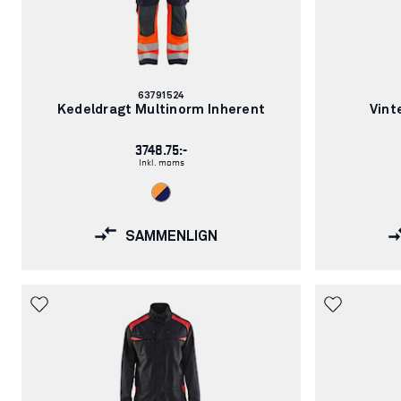
Varenummer:
63791524
Kedeldragt Multinorm Inherent
Vint
3748.75:-
Inkl. moms
SAMMENLIGN