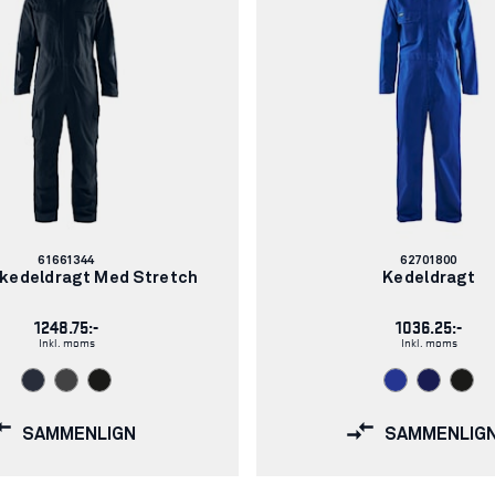
Varenummer:
Varenummer:
61661344
62701800
ikedeldragt Med Stretch
Kedeldragt
1248.75:-
1036.25:-
Inkl. moms
Inkl. moms
SAMMENLIGN
SAMMENLIG