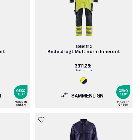
Varenummer:
60891512
nt
Kedeldragt Multinorm Inherent
3911.25:-
Inkl. moms
N
SAMMENLIGN