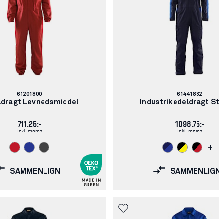
Varenummer:
Varenummer:
61201800
61441832
ldragt Levnedsmiddel
Industrikedeldragt S
711.25:-
1098.75:-
Inkl. moms
Inkl. moms
+
SAMMENLIGN
SAMMENLIG