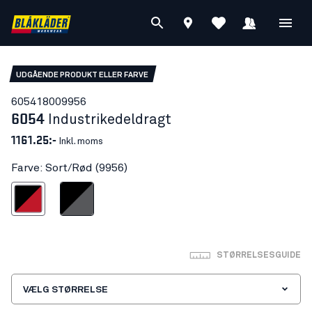
UDGÅENDE PRODUKT ELLER FARVE
60541800
9956
6054
Industrikedeldragt
1161.25:-
Inkl. moms
Farve: Sort/Rød (9956)
Sort/Rød
Sort/Grå
STØRRELSESGUIDE
VÆLG STØRRELSE