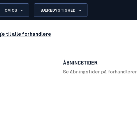
OM OS
BÆREDYGTIGHED
ge til alle forhandlere
ÅBNINGSTIDER
Se åbningstider på forhandlere