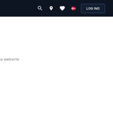
LOG IND
ns
website