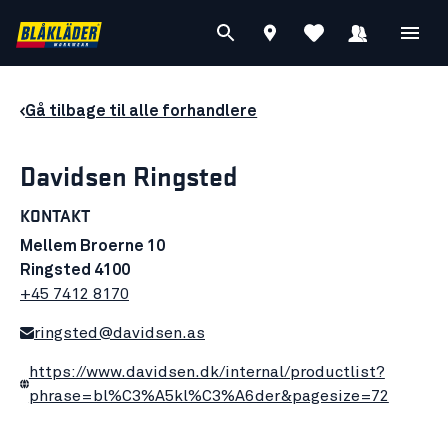
Gå tilbage til alle forhandlere
Davidsen Ringsted
KONTAKT
Mellem Broerne 10
Ringsted 4100
+45 7412 8170
ringsted@davidsen.as
https://www.davidsen.dk/internal/productlist?
phrase=bl%C3%A5kl%C3%A6der&pagesize=72