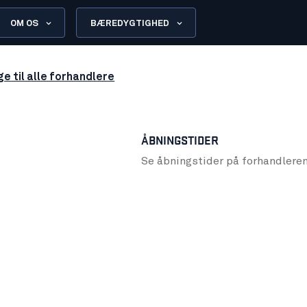
OM OS
BÆREDYGTIGHED
ge til alle forhandlere
ÅBNINGSTIDER
Se åbningstider på forhandlere