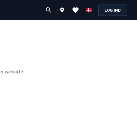
LOG IND
ns
website