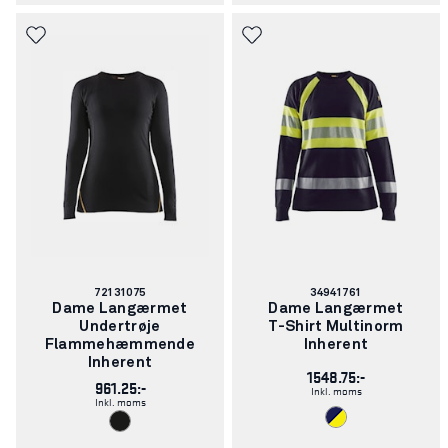
Varenummer:
Varenummer:
72131075
34941761
Dame Langærmet
Dame Langærmet
Undertrøje
T-Shirt Multinorm
Flammehæmmende
Inherent
Inherent
1548.75:-
961.25:-
Inkl. moms
Inkl. moms