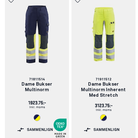
Varenummer:
Varenummer:
71811514
71911512
Dame Bukser
Dame Bukser
Multinorm
Multinorm Inherent
Med Stretch
1923.75:-
3123.75:-
Inkl. moms
Inkl. moms
SAMMENLIGN
SAMMENLIGN