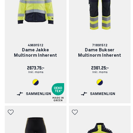
Varenummer:
Varenummer:
49691512
71891512
Dame Jakke
Dame Bukser
Multinorm Inherent
Multinorm Inherent
2673.75:-
2361.25:-
Inkl. moms
Inkl. moms
SAMMENLIGN
SAMMENLIGN