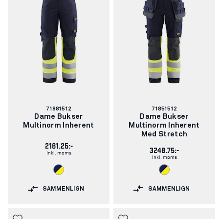
Varenummer:
Varenummer:
71881512
71851512
Dame Bukser
Dame Bukser
Multinorm Inherent
Multinorm Inherent
Med Stretch
2161.25:-
3248.75:-
Inkl. moms
Inkl. moms
SAMMENLIGN
SAMMENLIGN