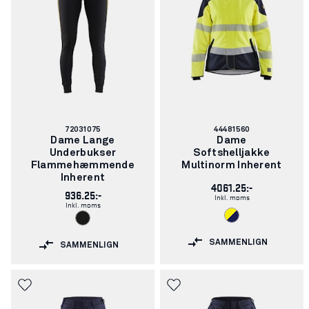
Varenummer:
Varenummer:
72031075
44481560
Dame Lange
Dame
Underbukser
Softshelljakke
Flammehæmmende
Multinorm Inherent
Inherent
4061.25:-
936.25:-
Inkl. moms
Inkl. moms
SAMMENLIGN
SAMMENLIGN