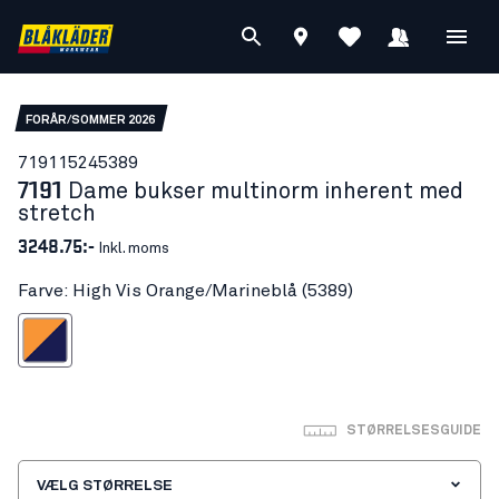
FORÅR/SOMMER 2026
71911524
5389
7191
Dame bukser multinorm inherent med
stretch
3248.75:-
Inkl. moms
Farve: High Vis Orange/Marineblå (5389)
is Orange/Marineblå
STØRRELSESGUIDE
VÆLG STØRRELSE