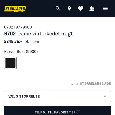
67021977
9900
6702
Dame vinterkedeldragt
2248.75:-
Inkl. moms
Farve: Sort (9900)
Sort
STØRRELSESGUIDE
VÆLG STØRRELSE
TILFØJ TIL FAVORITTER