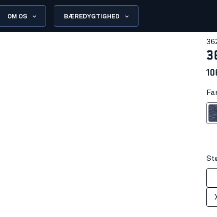
OM OS
BÆREDYGTIGHED
36
3
10
Fa
Sortm
St