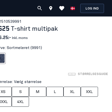
LOG IND
251053
9991
625
T-shirt multipak
6.25:-
Inkl. moms
rve: Sortmeleret (9991)
eleret
STØRRELSESGUIDE
ørrelse: Vælg størrelse
XS
S
M
L
XL
XXL
XXXL
4XL