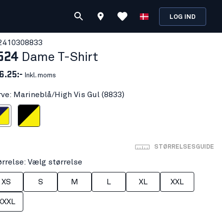
LOG IND
241030
8833
524
Dame T-Shirt
6.25:-
Inkl. moms
rve: Marineblå/High Vis Gul (8833)
High Vis Gul
Sort/High Vis Gul
STØRRELSESGUIDE
ørrelse: Vælg størrelse
XS
S
M
L
XL
XXL
XXXL