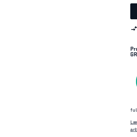
Pr
GR
fu
Læ
ar