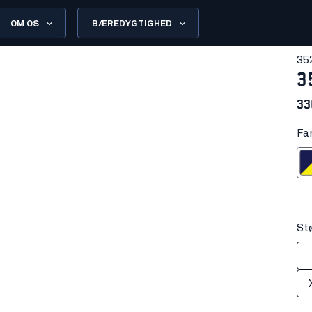
OM OS
BÆREDYGTIGHED
35
3
33
Fa
Marineblå/
St