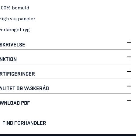
100% bomuld
High vis paneler
Forlænget ryg
SKRIVELSE
NKTION
RTIFICERINGER
ALITET OG VASKERÅD
WNLOAD PDF
FIND FORHANDLER