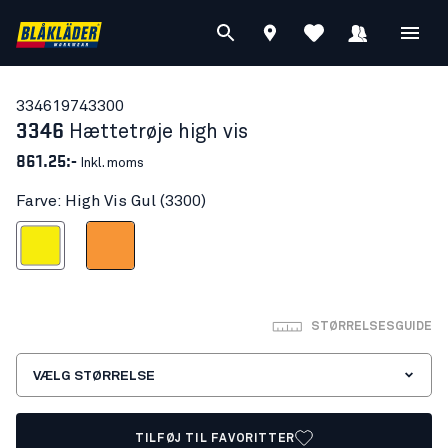
33461974
3300
3346
Hættetrøje high vis
861.25:-
Inkl. moms
Farve: High Vis Gul (3300)
High Vis Gul
High Vis Orange
STØRRELSESGUIDE
VÆLG STØRRELSE
TILFØJ TIL FAVORITTER