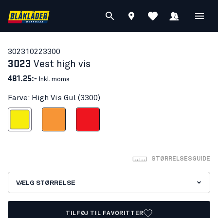
30231022
3300
3023
Vest high vis
481.25:-
Inkl. moms
Farve: High Vis Gul (3300)
High Vis Gul
High Vis Orange
High Vis Rød
STØRRELSESGUIDE
VÆLG STØRRELSE
TILFØJ TIL FAVORITTER