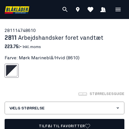
28111474
8610
2811
Arbejdshandsker foret vandtæt
223.75:-
Inkl. moms
Farve: Mørk Marineblå/Hvid (8610)
k Marineblå/Hvid
STØRRELSESGUIDE
VÆLG STØRRELSE
TILFØJ TIL FAVORITTER