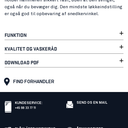
holder hammeren sikkert fast, uden at den svinger,
også når du bevæger dig. Den mindste løkkeindstilling
er også god til opbevaring af snedkervinkel.
FUNKTION
KVALITET OG VASKERÅD
DOWNLOAD PDF
FIND FORHANDLER
SEND OS EN MAIL
KUNDESERVICE
:
+45 98 33 77 11