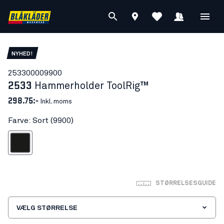
NYHED!
25330000
9900
2533
Hammerholder ToolRig™
298.75:-
Inkl. moms
Farve: Sort (9900)
Sort
STØRRELSESGUIDE
VÆLG STØRRELSE