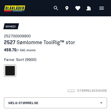
NYHED!
25270000
9900
2527
Sømlomme ToolRig™ stor
498.75:-
Inkl. moms
Farve: Sort (9900)
Sort
STØRRELSESGUIDE
VÆLG STØRRELSE