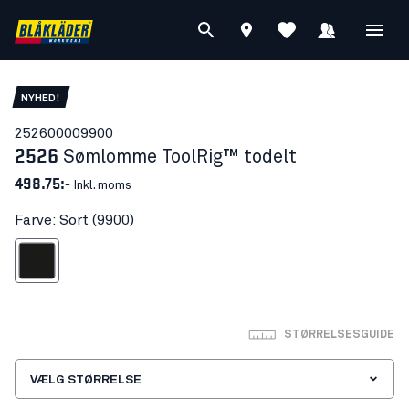
NYHED!
25260000
9900
2526
Sømlomme ToolRig™ todelt
498.75:-
Inkl. moms
Farve: Sort (9900)
Sort
STØRRELSESGUIDE
VÆLG STØRRELSE