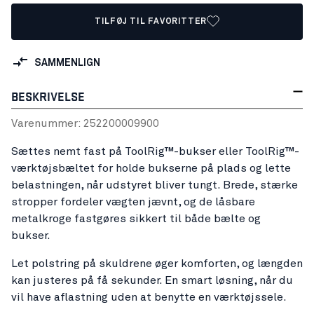
TILFØJ TIL FAVORITTER
SAMMENLIGN
BESKRIVELSE
Varenummer:
25220000
9900
Sættes nemt fast på ToolRig™-bukser eller ToolRig™-
værktøjsbæltet for holde bukserne på plads og lette
belastningen, når udstyret bliver tungt. Brede, stærke
stropper fordeler vægten jævnt, og de låsbare
metalkroge fastgøres sikkert til både bælte og
bukser.
Let polstring på skuldrene øger komforten, og længden
kan justeres på få sekunder. En smart løsning, når du
vil have aflastning uden at benytte en værktøjssele.