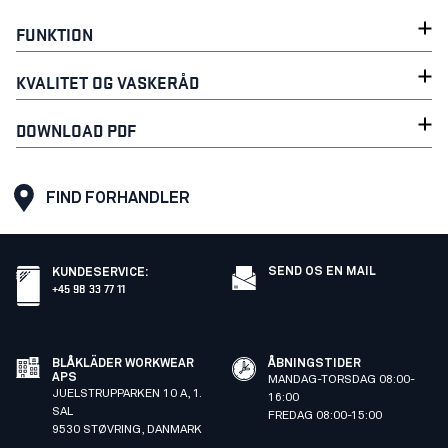
FUNKTION
KVALITET OG VASKERÅD
DOWNLOAD PDF
FIND FORHANDLER
SEND OS EN MAIL
KUNDESERVICE
:
+45 98 33 77 11
BLÅKLÄDER WORKWEAR
ÅBNINGSTIDER
APS
MANDAG-TORSDAG 08:00-
JUELSTRUPPARKEN 10 A, 1.
16:00
SAL
FREDAG 08:00-15:00
9530 STØVRING, DANMARK