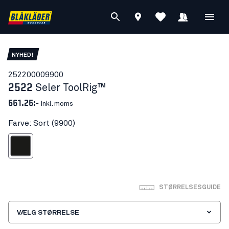
NYHED!
25220000
9900
2522
Seler ToolRig™
561.25:-
Inkl. moms
Farve: Sort (9900)
Sort
STØRRELSESGUIDE
VÆLG STØRRELSE