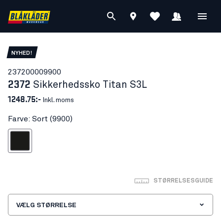
NYHED!
23720000
9900
2372
Sikkerhedssko Titan S3L
1248.75:-
Inkl. moms
Farve: Sort (9900)
Sort
STØRRELSESGUIDE
VÆLG STØRRELSE