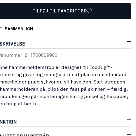
TILFØJ TIL FAVORITTER
SAMMENLIGN
SKRIVELSE
renummer:
21170000
9900
nne hammerholderstrop er designet til ToolRig™-
stemet og giver dig mulighed for at placere en standard
mmerholder præcis, hvor du vil have den. Sæt stroppen
l hammerholderen på, clips den fast på skinnen – færdig.
lcrolukningen gør monteringen hurtig, enkel og fleksibel,
en brug af bælte.
NKTION
ALITET OG VASKERÅD