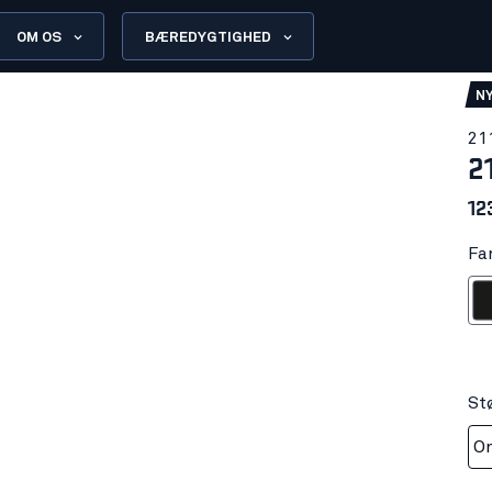
OM OS
BÆREDYGTIGHED
N
21
2
12
Far
S
St
On