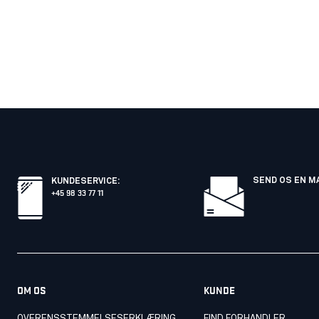
SEND OS EN M
KUNDESERVICE
:
+45 98 33 77 11
OM OS
KUNDE
OVERENSSTEMMELSESERKLÆRING
FIND FORHANDLER