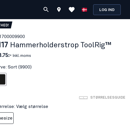
LOG IND
YHED!
170000
9900
117
Hammerholderstrop ToolRig™
3.75:-
Inkl. moms
ve: Sort (9900)
ort
STØRRELSESGUIDE
ørrelse: Vælg størrelse
esize