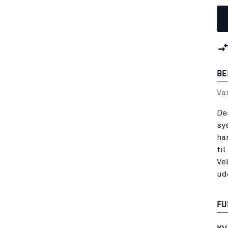
BE
Va
De
sy
ha
ti
Ve
ud
FU
KV