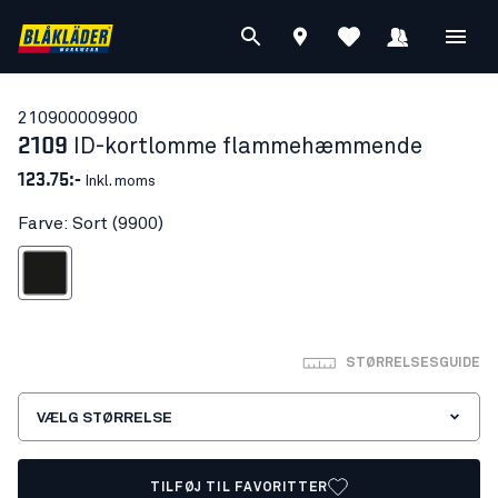
21090000
9900
2109
ID-kortlomme flammehæmmende
123.75:-
Inkl. moms
Farve: Sort (9900)
Sort
STØRRELSESGUIDE
VÆLG STØRRELSE
TILFØJ TIL FAVORITTER