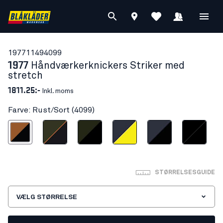
19771149
4099
1977
Håndværkerknickers Striker med
stretch
1811.25:-
Inkl. moms
Farve: Rust/Sort (4099)
Rust/Sort
Skovgrøn/Rust
Skovgrøn/Sort
Mørk Marineblå/High Vis Gul
Mørk Marineblå/Sort
Sort/Sort
STØRRELSESGUIDE
VÆLG STØRRELSE