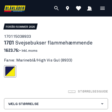
FORÅR/SOMMER 2026
17011503
8933
1701
Svejsebukser flammehæmmende
1623.75:-
Inkl. moms
Farve: Marineblå/High Vis Gul (8933)
eblå/High Vis Gul
STØRRELSESGUIDE
VÆLG STØRRELSE