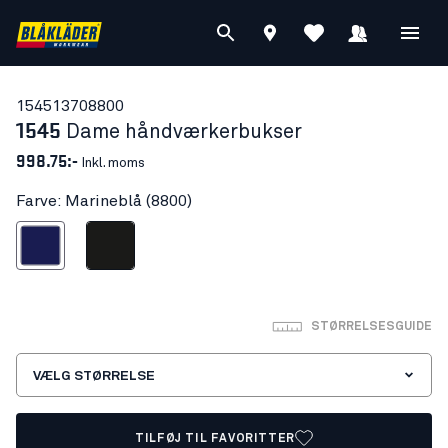
15451370
8800
1545
Dame håndværkerbukser
998.75:-
Inkl. moms
Farve: Marineblå (8800)
Marineblå
Sort
STØRRELSESGUIDE
VÆLG STØRRELSE
TILFØJ TIL FAVORITTER