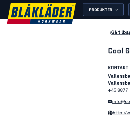
PRODUKTER
Gå tilba
Cool G
KONTAKT
Vallensb
Vallensb
+45 8877 
info@co
http://