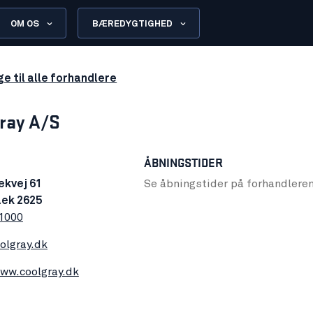
OM OS
BÆREDYGTIGHED
ge til alle forhandlere
ray A/S
ÅBNINGSTIDER
ækvej 61
Se åbningstider på forhandlere
aek 2625
1000
olgray.dk
www.coolgray.dk