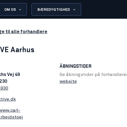
OM OS
BÆREDYGTIGHED
ge til alle forhandlere
IVE Aarhus
ÅBNINGSTIDER
chs Vej 49
Se åbningstider på forhandlere
230
website
4930
tive.dk
/www.carl-
arbejdstoej