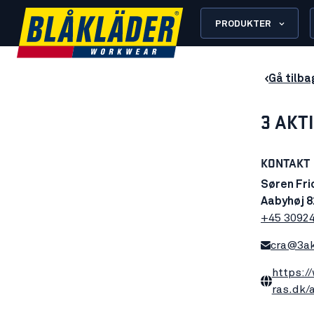
PRODUKTER
Gå tilba
3 AKT
KONTAKT
Søren Fri
Aabyhøj 8
+45 3092
cra@3ak
https:/
ras.dk/