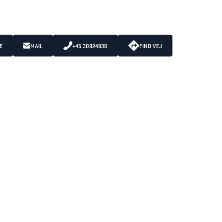
E
MAIL
+45 30924930
FIND VEJ