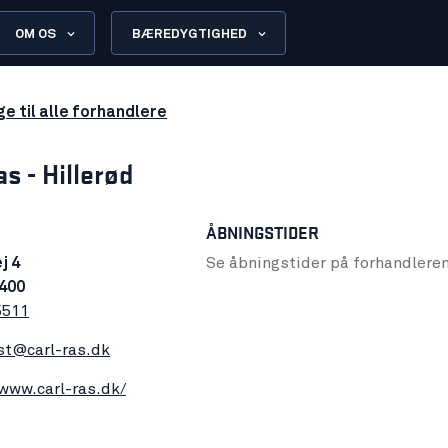
OM OS
BÆREDYGTIGHED
ge til alle forhandlere
as - Hillerød
ÅBNINGSTIDER
j 4
Se åbningstider på forhandlere
3400
5511
st@carl-ras.dk
/www.carl-ras.dk/