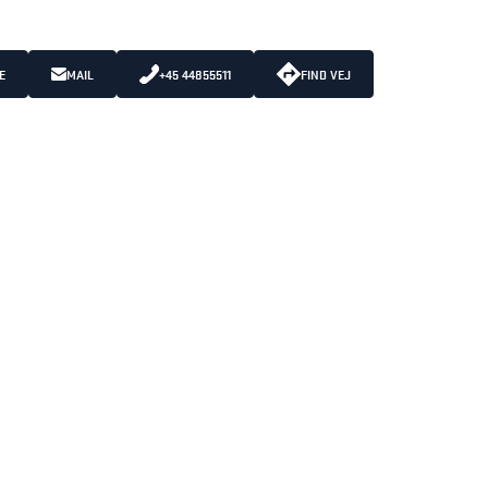
E
MAIL
+45 44855511
FIND VEJ