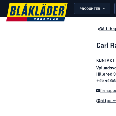
PRODUKTER
Gå tilba
Carl R
KONTAKT
Vølundsve
Hillerød 
+45 4485
firmapo
https:/