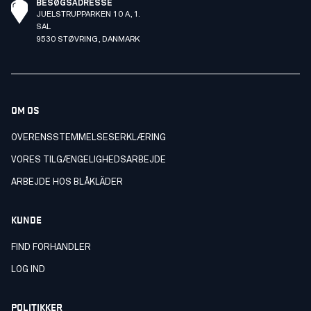
BESØGSADRESSE
JUELSTRUPPARKEN 10 A, 1.
SAL
9530 STØVRING, DANMARK
OM OS
OVERENSSTEMMELSESERKLÆRING
VORES TILGÆNGELIGHEDSARBEJDE
ARBEJDE HOS BLÅKLÄDER
KUNDE
FIND FORHANDLER
LOG IND
POLITIKKER