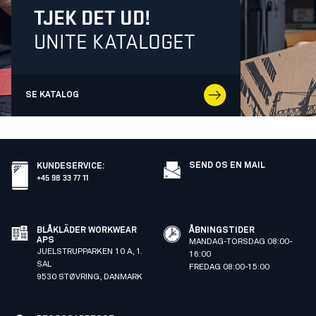
TJEK DET UD!
UNITE KATALOGET
SE KATALOG
SEND OS EN MAIL
KUNDESERVICE
:
+45 98 33 77 11
BLÅKLÄDER WORKWEAR
ÅBNINGSTIDER
APS
MANDAG-TORSDAG 08:00-
JUELSTRUPPARKEN 10 A, 1.
16:00
SAL
FREDAG 08:00-15:00
9530 STØVRING, DANMARK