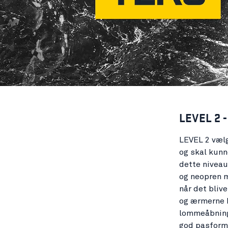
LEVEL 2 
LEVEL 2 vælg
og skal kunn
dette niveau
og neopren m
når det bliv
og ærmerne k
lommeåbning
god pasform 