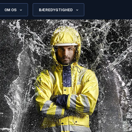
OM OS
BÆREDYGTIGHED