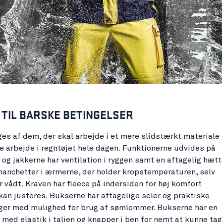
- TIL BARSKE BETINGELSER
es af dem, der skal arbejde i et mere slidstærkt materiale
e arbejde i regntøjet hele dagen. Funktionerne udvides på
 og jakkerne har ventilation i ryggen samt en aftagelig hæt
anchetter i ærmerne, der holder kropstemperaturen, selv
er vådt. Kraven har fleece på indersiden for høj komfort
an justeres. Bukserne har aftagelige seler og praktiske
er med mulighed for brug af sømlommer. Bukserne har en
med elastik i taljen og knapper i ben for nemt at kunne ta