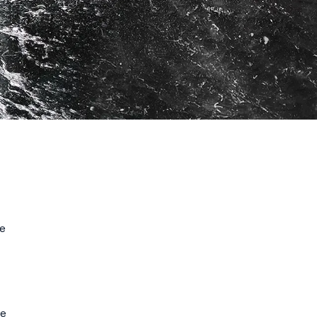
te
ge