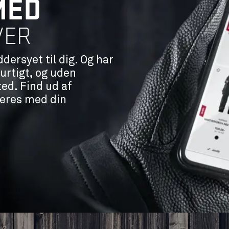
MED
VER
dersyet til dig. Og har
hurtigt, og uden
ted. Find ud af
reres med din