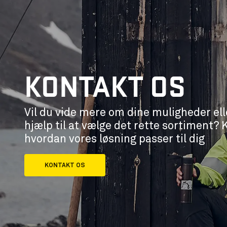
KONTAKT OS
Vil du vide mere om dine muligheder ell
hjælp til at vælge det rette sortiment? 
hvordan vores løsning passer til dig
KONTAKT OS