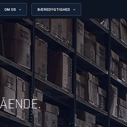
OM OS
BÆREDYGTIGHED
GÅENDE.