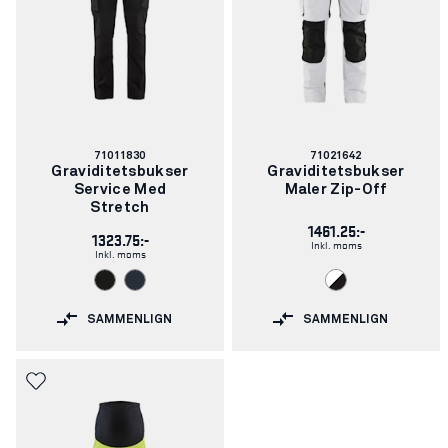
Varenummer:
Varenummer:
71011830
71021642
Graviditetsbukser
Graviditetsbukser
Service Med
Maler Zip-Off
Stretch
1461.25:-
1323.75:-
Inkl. moms
Inkl. moms
SAMMENLIGN
SAMMENLIGN