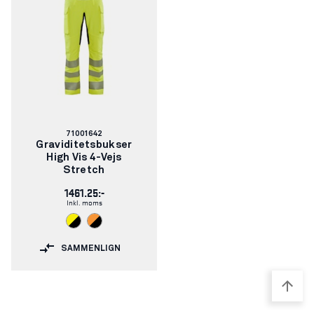
Varenummer:
71001642
Graviditetsbukser
High Vis 4-Vejs
Stretch
1461.25:-
Inkl. moms
SAMMENLIGN