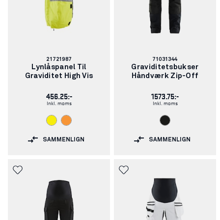
Varenummer:
Varenummer:
21721987
71031344
Lynlåspanel Til
Graviditetsbukser
Graviditet High Vis
Håndværk Zip-Off
456.25:-
1573.75:-
Inkl. moms
Inkl. moms
SAMMENLIGN
SAMMENLIGN