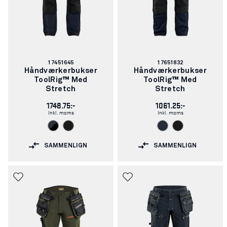
Varenummer:
Varenummer:
17451645
17651832
Håndværkerbukser
Håndværkerbukser
ToolRig™ Med
ToolRig™ Med
Stretch
Stretch
1748.75:-
1061.25:-
Inkl. moms
Inkl. moms
SAMMENLIGN
SAMMENLIGN