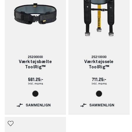
Varenummer:
Varenummer:
25200000
25210000
Værktøjsbælte
Værktøjssele
ToolRig™
ToolRig™
561.25:-
711.25:-
Inkl. moms
Inkl. moms
SAMMENLIGN
SAMMENLIGN