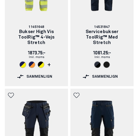
Varenummer:
Varenummer:
11451648
14531847
Bukser High Vis
Servicebukser
ToolRig™ 4-Vejs
ToolRig™ Med
Stretch
Stretch
1873.75:-
1061.25:-
Inkl. moms
Inkl. moms
+
SAMMENLIGN
SAMMENLIGN