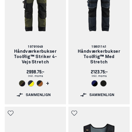
Varenummer:
Varenummer:
19791649
19801141
Håndværkerbukser
Håndværkerbukser
ToolRig™ Striker 4-
ToolRig™ Med
Vejs Stretch
Stretch
2998.75:-
2123.75:-
Inkl. moms
Inkl. moms
+
SAMMENLIGN
SAMMENLIGN