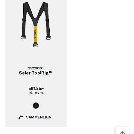
Varenummer:
25220000
Seler ToolRig™
561.25:-
Inkl. moms
SAMMENLIGN