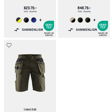
623.75:-
848.75:-
Inkl. moms
Inkl. moms
+
+
SAMMENLIGN
SAMMENLIGN
Varenummer:
14941330