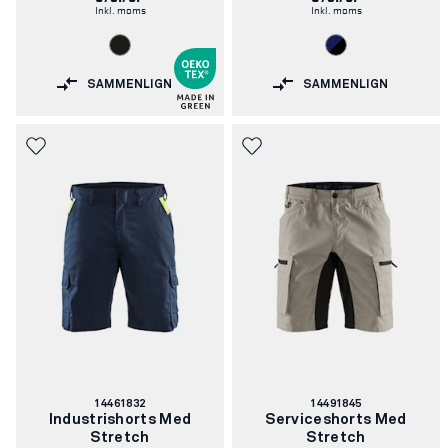
Inkl. moms
Inkl. moms
SAMMENLIGN
SAMMENLIGN
Varenummer:
Varenummer:
14461832
14491845
Industrishorts Med
Serviceshorts Med
Stretch
Stretch