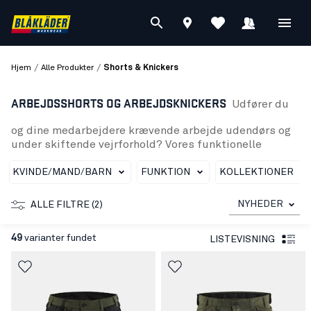
/
/
Hjem
Alle Produkter
Shorts & Knickers
ARBEJDSSHORTS OG ARBEJDSKNICKERS
Udfører du
og dine medarbejdere krævende arbejde udendørs og
under skiftende vejrforhold? Vores funktionelle
arbejdsshorts og arbejdsknickers er skabt til at være
jeres pålidelige ledsager i sommerhalvåret.
KVINDE/MAND/BARN
FUNKTION
KOLLEKTIONER
Komfort, bevægelsesfrihed og slidstyrke er i
højsædet. Og vi leverer på tværs af brancher og industrie
NYHEDER
ALLE FILTRE (2)
Vores sortiment tæller
håndværkershorts og -knickers
– både med og uden hængelommer. Naturligvis også
49
varianter fundet
LISTEVISNING
til
malere og murere
. Vores
serviceshorts
til service-
og industrifagene fås i ridsefrit design med god
mulighed for virksomhedsprofilering. Dertil har vi et
stort udvalg af
shorts og knickers i high vis
til arbejde
i risikomiljøer og til transportbranchen.