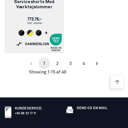
Serviceshorts Med
Værktøjslommer
773.75:-
Inkl. moms
+
SAMMENLIGN
1
2
3
4
Showing 1-15 af 49
SEND OS EN MAIL
KUNDESERVICE
:
+45 98 33 77 11